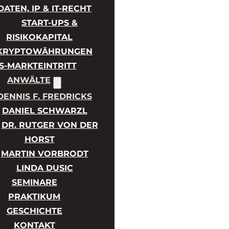
DATEN, IP & IT-RECHT
START-UPS &
RISIKOKAPITAL
KRYPTOWÄHRUNGEN
S-MARKTEINTRITT
ANWÄLTE
DENNIS F. FREDRICKS
DANIEL SCHWARZL
DR. RUTGER VON DER
HORST
MARTIN VORBRODT
LINDA DUSIC
SEMINARE
PRAKTIKUM
GESCHICHTE
KONTAKT