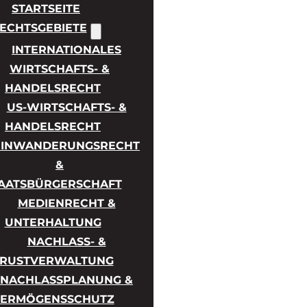
STARTSEITE
ECHTSGEBIETE
INTERNATIONALES
WIRTSCHAFTS- &
HANDELSRECHT
US-WIRTSCHAFTS- &
HANDELSRECHT
EINWANDERUNGSRECHT
&
AATSBÜRGERSCHAFT
MEDIENRECHT &
UNTERHALTUNG
NACHLASS- &
TRUSTVERWALTUNG
NACHLASSPLANUNG &
ERMÖGENSSCHUTZ