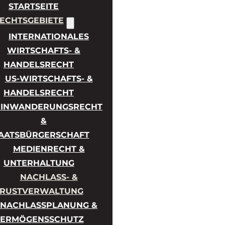
STARTSEITE
ECHTSGEBIETE
INTERNATIONALES
WIRTSCHAFTS- &
HANDELSRECHT
US-WIRTSCHAFTS- &
HANDELSRECHT
EINWANDERUNGSRECHT
&
AATSBÜRGERSCHAFT
MEDIENRECHT &
UNTERHALTUNG
NACHLASS- &
TRUSTVERWALTUNG
NACHLASSPLANUNG &
ERMÖGENSSCHUTZ