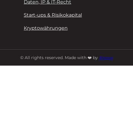
Daten, IP & IT-Recht
Start-ups & Risikokapital
Kryptowährungen
© All rights reserved. Made with ❤️ by
Itweso