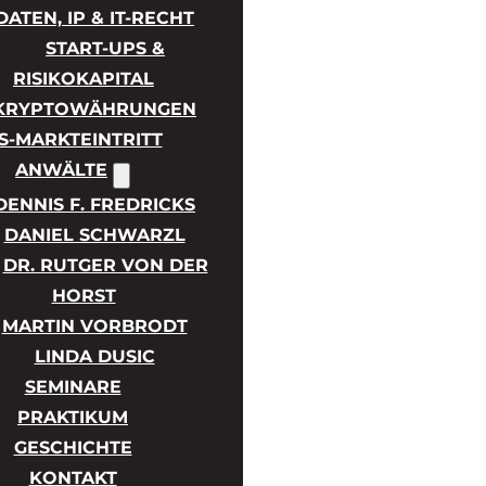
DATEN, IP & IT-RECHT
START-UPS &
RISIKOKAPITAL
KRYPTOWÄHRUNGEN
S-MARKTEINTRITT
ANWÄLTE
DENNIS F. FREDRICKS
DANIEL SCHWARZL
DR. RUTGER VON DER
HORST
MARTIN VORBRODT
LINDA DUSIC
SEMINARE
PRAKTIKUM
GESCHICHTE
KONTAKT