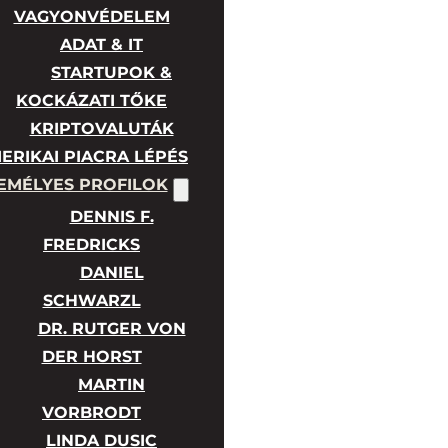
VAGYONVÉDELEM
ADAT & IT
STARTUPOK &
KOCKÁZATI TŐKE
KRIPTOVALUTÁK
ERIKAI PIACRA LÉPÉS
EMÉLYES PROFILOK
DENNIS F.
FREDRICKS
DANIEL
SCHWARZL
DR. RUTGER VON
DER HORST
MARTIN
VORBRODT
LINDA DUSIC