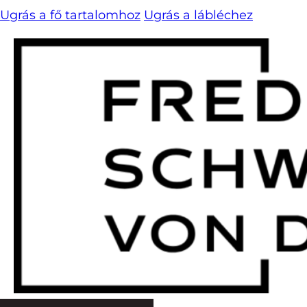
Ugrás a fő tartalomhoz
Ugrás a lábléchez