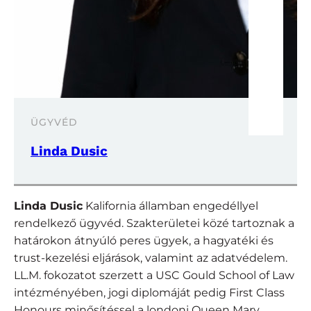
ÜGYVÉD
Linda Dusic
Linda Dusic
Kalifornia államban engedéllyel
rendelkező ügyvéd. Szakterületei közé tartoznak a
határokon átnyúló peres ügyek, a hagyatéki és
trust-kezelési eljárások, valamint az adatvédelem.
LL.M. fokozatot szerzett a USC Gould School of Law
intézményében, jogi diplomáját pedig First Class
Honours minősítéssel a londoni Queen Mary