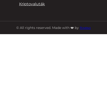
Kriptovaluták
© All rights reserved. Made with ❤️ by
Itweso