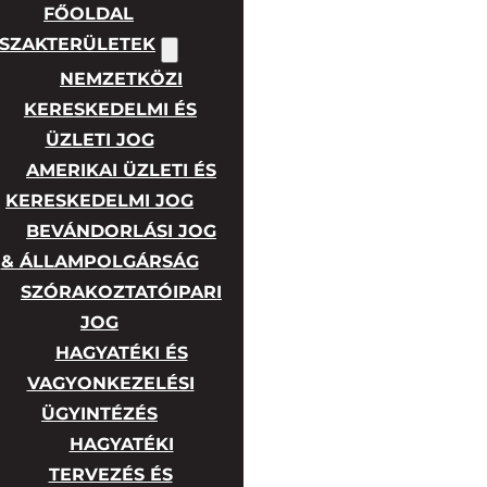
FŐOLDAL
SZAKTERÜLETEK
NEMZETKÖZI
KERESKEDELMI ÉS
ÜZLETI JOG
AMERIKAI ÜZLETI ÉS
KERESKEDELMI JOG
BEVÁNDORLÁSI JOG
& ÁLLAMPOLGÁRSÁG
SZÓRAKOZTATÓIPARI
JOG
HAGYATÉKI ÉS
VAGYONKEZELÉSI
ÜGYINTÉZÉS
HAGYATÉKI
TERVEZÉS ÉS