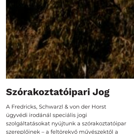
Szórakoztatóipari Jog
A Fredricks, Schwarzl & von der Horst
ügyvédi irodánál speciális jogi
szolgáltatásokat nyújtunk a szórakoztatóipar
szereplőinek – a feltörekvő művészektől a