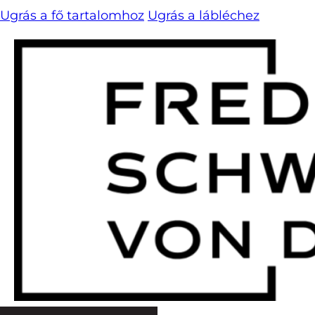
Ugrás a fő tartalomhoz
Ugrás a lábléchez