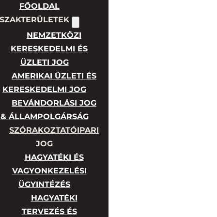
FŐOLDAL
SZAKTERÜLETEK
NEMZETKÖZI
KERESKEDELMI ÉS
ÜZLETI JOG
AMERIKAI ÜZLETI ÉS
KERESKEDELMI JOG
BEVÁNDORLÁSI JOG
& ÁLLAMPOLGÁRSÁG
SZÓRAKOZTATÓIPARI
JOG
HAGYATÉKI ÉS
VAGYONKEZELÉSI
ÜGYINTÉZÉS
HAGYATÉKI
TERVEZÉS ÉS