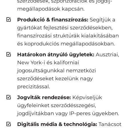
szerződések, szponzorációk és jogdíj-
megállapodások kapcsán.
Produkció & finanszírozás:
Segítjük a
gyártókat fejlesztési szerződésekben,
finanszírozási struktúrák kialakításában
és koprodukciós megállapodásokban.
Határokon átnyúló ügyletek:
Ausztriai,
New York-i és kaliforniai
jogosultságunkkal nemzetközi
szerződéseket kezelünk nagy
precizitással.
Jogviták rendezése:
Képviseljük
ügyfeleinket szerződésszegési,
jogdíjvitákban vagy IP-peres ügyekben.
Digitális média & technológia:
Tanácsot