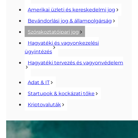
Amerikai üzleti és kereskedelmi jog
Bevándorlási jog & állampolgárság
Szórakoztatóipari jog
Hagyatéki és vagyonkezelési
ügyintézés
Hagyatéki tervezés és vagyonvédelem
Adat & IT
Startupok & kockázati tőke
Kriptovaluták