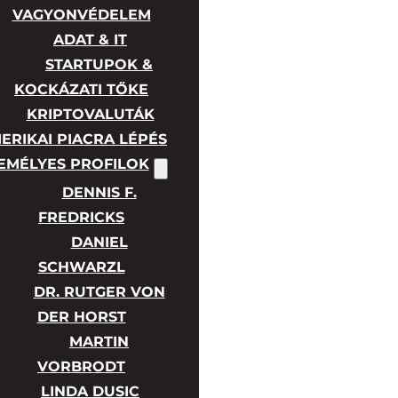
VAGYONVÉDELEM
ADAT & IT
STARTUPOK &
KOCKÁZATI TŐKE
KRIPTOVALUTÁK
ERIKAI PIACRA LÉPÉS
EMÉLYES PROFILOK
DENNIS F.
FREDRICKS
DANIEL
SCHWARZL
DR. RUTGER VON
DER HORST
MARTIN
VORBRODT
LINDA DUSIC