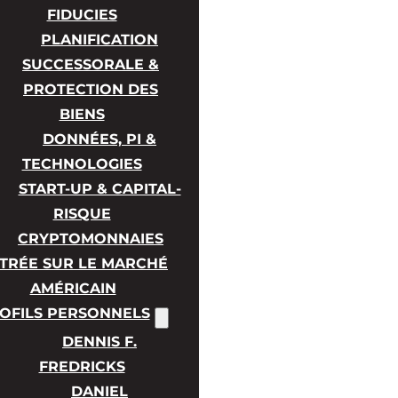
FIDUCIES
PLANIFICATION
SUCCESSORALE &
PROTECTION DES
BIENS
DONNÉES, PI &
TECHNOLOGIES
START-UP & CAPITAL-
RISQUE
CRYPTOMONNAIES
TRÉE SUR LE MARCHÉ
AMÉRICAIN
OFILS PERSONNELS
DENNIS F.
FREDRICKS
DANIEL