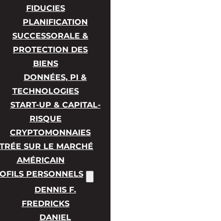
FIDUCIES
PLANIFICATION
SUCCESSORALE &
PROTECTION DES
BIENS
DONNÉES, PI &
TECHNOLOGIES
START-UP & CAPITAL-
RISQUE
CRYPTOMONNAIES
TRÉE SUR LE MARCHÉ
AMÉRICAIN
OFILS PERSONNELS
DENNIS F.
FREDRICKS
DANIEL