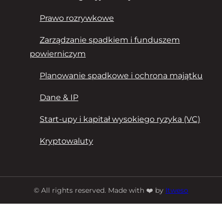
Prawo rozrywkowe
Zarządzanie spadkiem i funduszem
powierniczym
Planowanie spadkowe i ochrona majątku
Dane & IP
Start-upy i kapitał wysokiego ryzyka (VC)
Kryptowaluty
© All rights reserved. Made with ❤️ by
Itweso