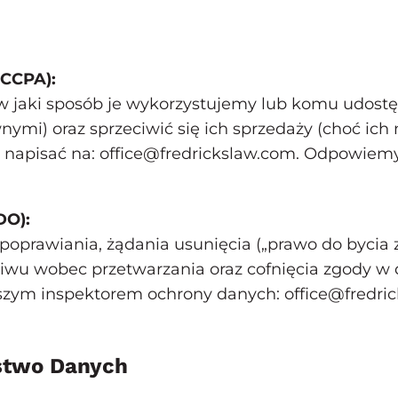
 CCPA):
w jaki sposób je wykorzystujemy lub komu udostęp
ymi) oraz sprzeciwić się ich sprzedaży (choć ich 
 napisać na:
office@fredrickslaw.com
. Odpowiemy
DO):
poprawiania, żądania usunięcia („prawo do bycia
eciwu wobec przetwarzania oraz cofnięcia zgody w
naszym inspektorem ochrony danych:
office@fredri
stwo Danych