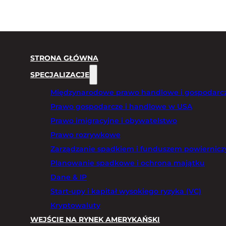
STRONA GŁÓWNA
SPECJALIZACJE
Międzynarodowe prawo handlowe i gospodarc
Prawo gospodarcze i handlowe w USA
Prawo imigracyjne i obywatelstwo
Prawo rozrywkowe
Zarządzanie spadkiem i funduszem powiernic
Planowanie spadkowe i ochrona majątku
Dane & IP
Start-upy i kapitał wysokiego ryzyka (VC)
Kryptowaluty
WEJŚCIE NA RYNEK AMERYKAŃSKI