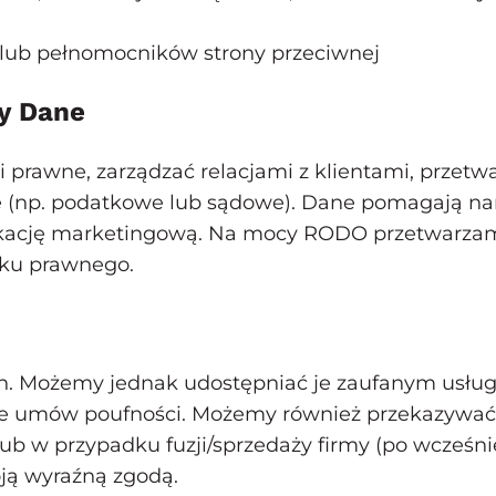
w lub pełnomocników strony przeciwnej
y Dane
 prawne, zarządzać relacjami z klientami, przetw
e (np. podatkowe lub sądowe). Dane pomagają nam 
ikację marketingową. Na mocy RODO przetwarzamy
zku prawnego.
. Możemy jednak udostępniać je zaufanym usłu
wie umów poufności. Możemy również przekazywa
lub w przypadku fuzji/sprzedaży firmy (po wcześ
ją wyraźną zgodą.