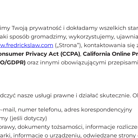
enimy Twoją prywatność i dokładamy wszelkich sta
w jaki sposób gromadzimy, wykorzystujemy, ujawn
.fredrickslaw.com
(„Strona”), kontaktowania się 
Consumer Privacy Act (CCPA)
,
California Online 
DO/GDPR)
oraz innymi obowiązującymi przepisami
dczyć nasze usługi prawne i działać skutecznie. O
e-mail, numer telefonu, adres korespondencyjny
y (jeśli dotyczy)
prawy, dokumenty tożsamości, informacje rozlicz
darki, informacje o urządzeniu, odwiedzane stron