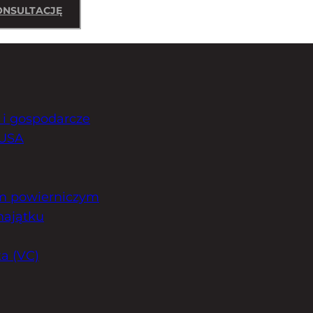
NSULTACJĘ
i gospodarcze
 USA
em powierniczym
majątku
ka (VC)