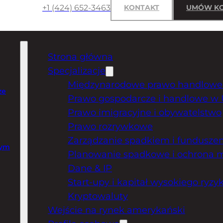
+1 (424) 652-3463
KONTAKT
UMÓW KO
Strona główna
Specjalizacje
Międzynarodowe prawo handlowe 
ze
Prawo gospodarcze i handlowe w
Prawo imigracyjne i obywatelstwo
Prawo rozrywkowe
Zarządzanie spadkiem i fundusz
zym
Planowanie spadkowe i ochrona 
Dane & IP
Start-upy i kapitał wysokiego ryzy
Kryptowaluty
Wejście na rynek amerykański