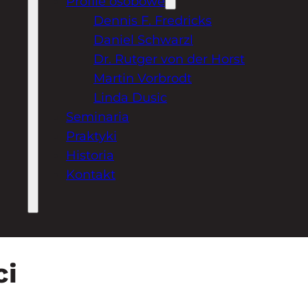
Profile osobowe
Dennis F. Fredricks
Daniel Schwarzl
Dr. Rutger von der Horst
Martin Vorbrodt
Linda Dusic
Seminaria
Praktyki
Historia
Kontakt
ci