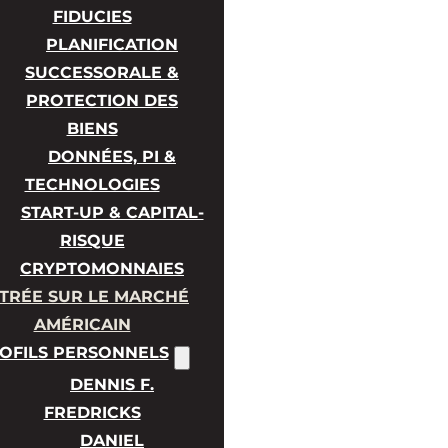
FIDUCIES
PLANIFICATION
SUCCESSORALE &
PROTECTION DES
BIENS
DONNÉES, PI &
TECHNOLOGIES
START-UP & CAPITAL-
RISQUE
CRYPTOMONNAIES
TRÉE SUR LE MARCHÉ
AMÉRICAIN
OFILS PERSONNELS
DENNIS F.
FREDRICKS
DANIEL